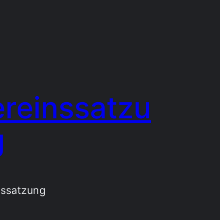
reinssatzu
g
nssatzung