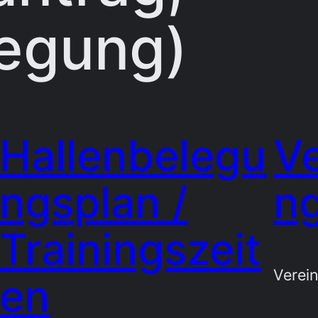
legung)
Hallenbelegu
Ve
ngsplan /
n
Trainingszeit
Verei
en